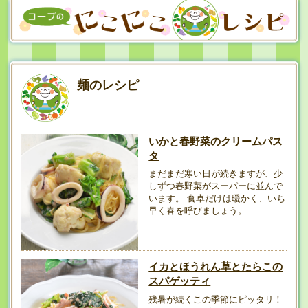
麺のレシピ
いかと春野菜のクリームパス
タ
まだまだ寒い日が続きますが、少
しずつ春野菜がスーパーに並んで
います。 食卓だけは暖かく、いち
早く春を呼びましょう。
イカとほうれん草とたらこの
スパゲッティ
残暑が続くこの季節にピッタリ！