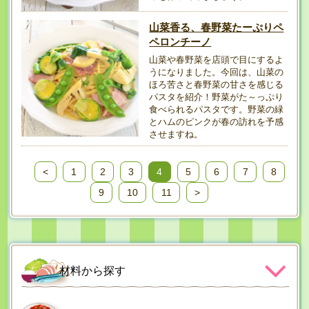
山菜香る、春野菜たーぷりペ
ペロンチーノ
山菜や春野菜を店頭で目にするよ
うになりました。今回は、山菜の
ほろ苦さと春野菜の甘さを感じる
パスタを紹介！野菜がた～っぷり
食べられるパスタです。野菜の緑
とハムのピンクが春の訪れを予感
させますね。
<
1
2
3
4
5
6
7
8
9
10
11
>
材料から探す