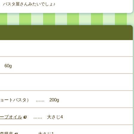
、パスタ屋さんみたいでしょ♪
60g
ョートパスタ）
……
200g
リーブオイル
……
大さじ4
青森県産
……
大さじ1