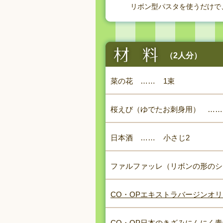
リボン型パスタを使うだけで
（2人分）
菜の花
……
1束
桜えび（ゆでたお刺身用）
……
日本酒
……
小さじ2
ファルファッレ（リボンの形のシ
CO・OPエキストラバージンオ
CO・OP日本のきざみにんにく