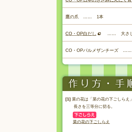
鷹の爪
……
1本
CO・OP白だし
……
大さ
CO・OPパルメザンチーズ
……
[1]
菜の花は「菜の花の下ごしらえ
長さを三等分に切る。
菜の花の下ごしらえ