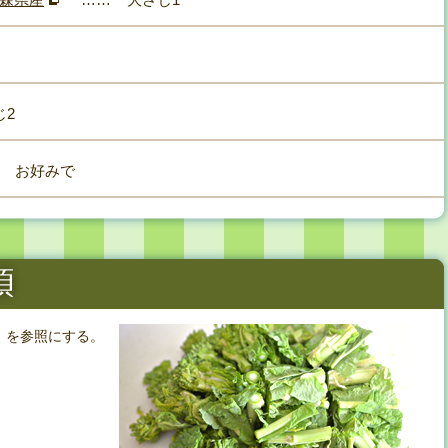
じ2
お好みで
」を参照にする。