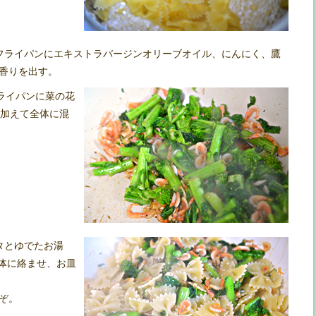
フライパンにエキストラバージンオリーブオイル、にんにく、鷹
香りを出す。
ライパンに菜の花
を加えて全体に混
タとゆでたお湯
を全体に絡ませ、お皿
ぞ。