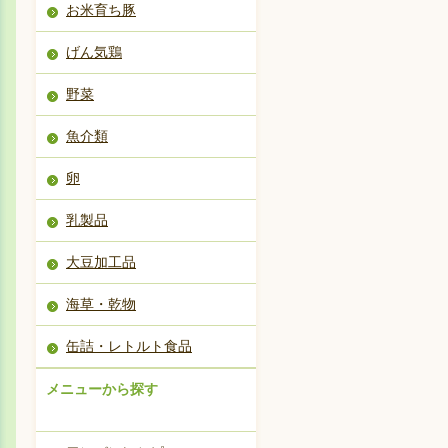
お米育ち豚
げん気鶏
野菜
魚介類
卵
乳製品
大豆加工品
海草・乾物
缶詰・レトルト食品
メニューから探す