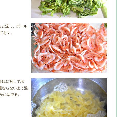
っと流し、ボール
ておく。
1Lに対して塩
れ重ならないよう混
かにゆでる。