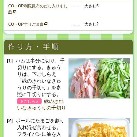
CO・OP利尻昆布のだし入りすし
……
大さじ5
酢
……
大さじ2
CO・OPすりごま白
[1]
ハムは半分に切り、千
切りにする。きゅう
りは、下ごしらえ
「緑のきれいなきゅ
うりの千切り」を参
照に千切りにする。
緑のきれ
下ごしらえ
いなきゅうりの千切り
[2]
ボールにたまごを割り
入れ混ぜ合わせる。
フライパンに油を入