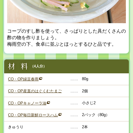
コープのすし酢を使って、さっぱりとした具だくさんの
酢の物を作りましょう。
梅雨空の下、食卓に並ぶとほっとするひと品です。
（4人分）
……
80g
CO・OP緑豆春雨
CO・OP産直のはぐくむたまご
……
2個
……
小さじ2
CO・OPキャノーラ油
……
2パック（80g）
CO・OP毎日新鮮ロースハム
きゅうり
……
2本