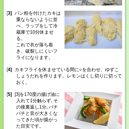
[3]
パン粉を付けたカキは
重ならないように並
べ、ラップをして冷
蔵庫で10分休ませ
る。
これで衣が落ち着
き、破裂しにくいフ
ライになります。
[4]
カキフライを休ませている間に○を合わせ、ゆずこ
しょうだれを作ります。レモンはくし切りに切って
おく。
[5]
[3]を170度の揚げ油に
入れて1分触らず､そ
の後裏返し1分､パチ
パチと音が大きくな
ってきた頃が揚がっ
た目安です。