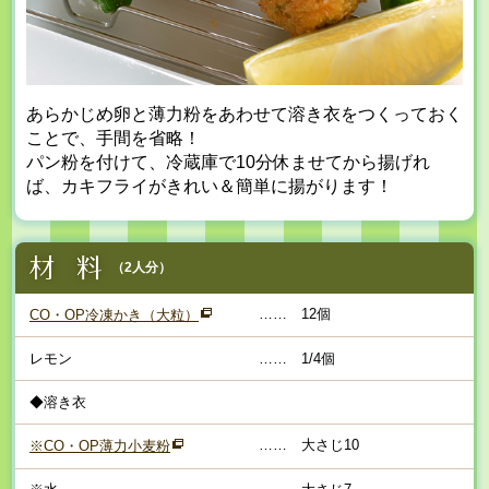
あらかじめ卵と薄力粉をあわせて溶き衣をつくっておく
ことで、手間を省略！
パン粉を付けて、冷蔵庫で10分休ませてから揚げれ
ば、カキフライがきれい＆簡単に揚がります！
（2人分）
……
12個
CO・OP冷凍かき（大粒）
レモン
……
1/4個
◆溶き衣
……
大さじ10
※CO・OP薄力小麦粉