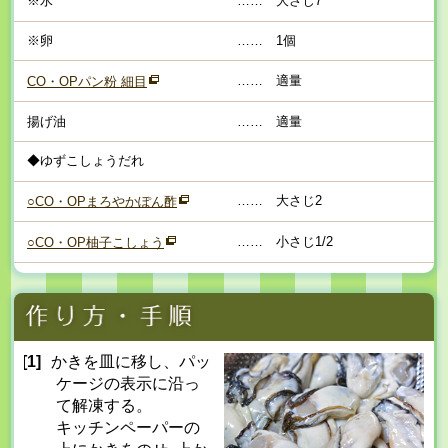
※水
……
大さじ7
※卵
……
1個
……
適量
CO・OPパン粉 細目
揚げ油
……
適量
◆ゆずこしょうだれ
……
大さじ2
○CO・OPまろやかぽん酢
……
小さじ1/2
○CO・OP柚子こしょう
[1]
かきを皿に移し、パッ
ケージの表示に沿っ
て解凍する。
キッチンペーパーの