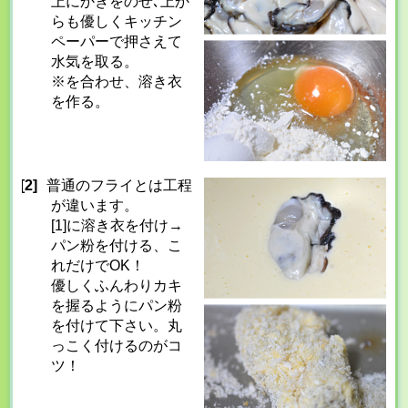
上にかきをのせ､上か
らも優しくキッチン
ペーパーで押さえて
水気を取る。
※を合わせ、溶き衣
を作る。
[2]
普通のフライとは工程
が違います。
[1]に溶き衣を付け→
パン粉を付ける、こ
れだけでOK！
優しくふんわりカキ
を握るようにパン粉
を付けて下さい。丸
っこく付けるのがコ
ツ！