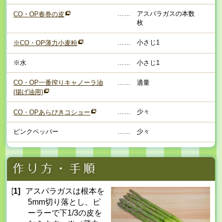
……
アスパラガスの本数
CO・OP春巻の皮
枚
……
小さじ1
※CO・OP薄力小麦粉
※水
……
小さじ1
CO・OP一番搾りキャノーラ油
……
適量
(揚げ油用)
……
少々
CO・OPあらびきコショー
ピンクペッパー
……
少々
[1]
アスパラガスは根本を
5mm切り落とし、ピ
ーラーで下1/3の皮を