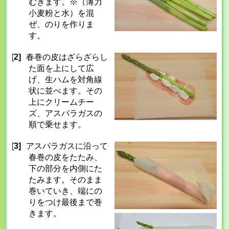
むきます。※（薄力
小麦粉と水）を混
ぜ、のりを作りま
す。
[2]
春巻の皮はざらざらし
た面を上にして広
げ、生ハムを対角線
状に並べます。その
上にクリームチー
ズ、アスパラガスの
順で乗せます。
[3]
アスパラガスに沿って
春巻の皮をたたみ、
下の部分を内側にた
たみます。そのまま
巻いていき、端にの
りをつけ最後まで巻
きます。