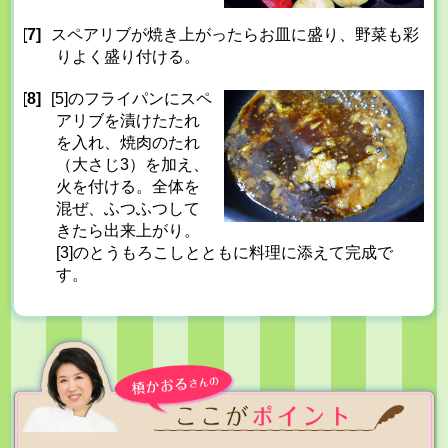
[7]
スペアリブが焼き上がったらお皿に盛り、野菜も彩
りよく盛り付ける。
[8]
[5]のフライパンにスペ
アリブを漬けたたれ
を入れ、焼肉のたれ
（大さじ3）を加え、
火を付ける。全体を
混ぜ、ふつふつして
きたら出来上がり。
[3]のとうもろこしとともに料理に添えて完成で
す。