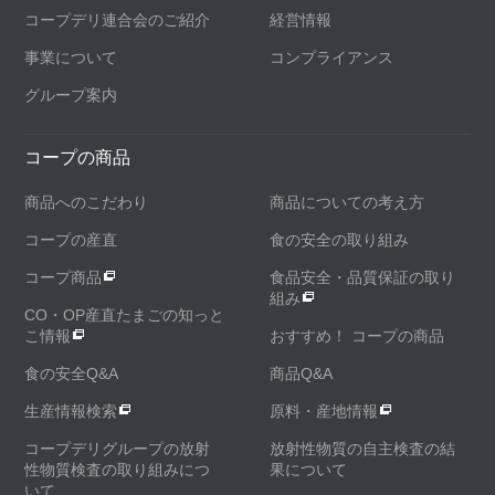
コープデリ連合会のご紹介
経営情報
事業について
コンプライアンス
グループ案内
コープの商品
商品へのこだわり
商品についての考え方
コープの産直
食の安全の取り組み
コープ商品
食品安全・品質保証の取り
組み
CO・OP産直たまごの知っと
こ情報
おすすめ！ コープの商品
食の安全Q&A
商品Q&A
生産情報検索
原料・産地情報
コープデリグループの放射
放射性物質の自主検査の結
性物質検査の取り組みにつ
果について
いて