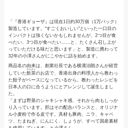
「『香港ギョーザ』は現在1日約30万個（1万パック）
製造しています。“すごくおいしい”といった一口目の
インパクトは強くないかもしれませんが、2つ目が食
べたい、3つ目が食べたい……と、たくさん召し上が
っていただける味だと思います」と、製造に携わって
32年の小澤さんがにこやかに話を始めます。
商品名の由来は、創業社長である横溝治朗さんが経営
ヤムチャ
していた
飲茶
のお店で、香港出身の料理人から教わっ
た餃子がベースになっているから。教わったレシピを
日本人の口に合うようにとアレンジして誕生しまし
た。
「まずは野菜のシャキシャキ感、それから肉もしっか
り入っています。肝はその配合バランスと、オリジナ
ル小麦粉で作る皮です。具材も豚肉、ニラ、キャベ
ツ、たまねぎ、にんにく、しょうが、すべて国産素材
を使用しています」と小澤さん。