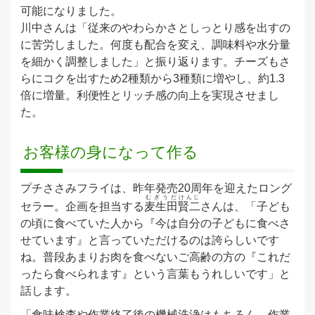
可能になりました。
川中さんは「従来のやわらかさとしっとり感を出すの
に苦労しました。何度も配合を変え、調味料や水分量
を細かく調整しました」と振り返ります。チーズもさ
らにコクを出すため2種類から3種類に増やし、約1.3
倍に増量。利便性とリッチ感の向上を実現させまし
た。
お客様の身になって作る
プチささみフライは、昨年発売20周年を迎えたロング
むぎうだ
けんじ
セラー。企画を担当する
麦生田
賢二
さんは、「子ども
の頃に食べていた人から『今は自分の子どもに食べさ
せています』と言っていただけるのは誇らしいです
ね。普段あまりお肉を食べないご高齢の方の『これだ
ったら食べられます』という言葉もうれしいです」と
話します。
「食味検査や作業終了後の機械洗浄はもちろん、作業