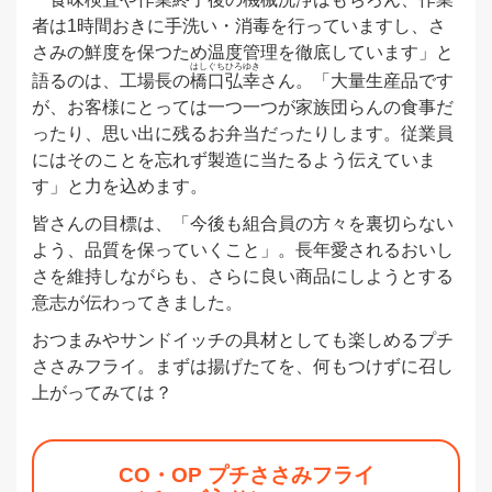
者は1時間おきに手洗い・消毒を行っていますし、さ
さみの鮮度を保つため温度管理を徹底しています」と
はしぐち
ひろゆき
語るのは、工場長の
橋口
弘幸
さん。「大量生産品です
が、お客様にとっては一つ一つが家族団らんの食事だ
ったり、思い出に残るお弁当だったりします。従業員
にはそのことを忘れず製造に当たるよう伝えていま
す」と力を込めます。
皆さんの目標は、「今後も組合員の方々を裏切らない
よう、品質を保っていくこと」。長年愛されるおいし
さを維持しながらも、さらに良い商品にしようとする
意志が伝わってきました。
おつまみやサンドイッチの具材としても楽しめるプチ
ささみフライ。まずは揚げたてを、何もつけずに召し
上がってみては？
CO・OP プチささみフライ