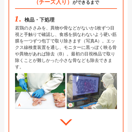
（チーズ入り）
ができるまで
1.
検品・下処理
若鶏のささみを、異物や骨などがないか1枚ずつ目
視と手触りで確認し、食感を損なわないよう硬い筋
膜を一つずつ包丁で取り除きます（写真A）。エッ
クス線検査装置を通し、モニターに黒っぽく映る骨
や異物があれば除去（B）。最初の目視検品で取り
除くことが難しかった小さな骨なども除去できま
す。