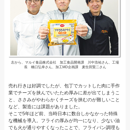
左から、マルイ食品株式会社 加工食品開発課 川中浩祐さん、工場
長 橋口弘幸さん、加工MD企画課 麦生田賢二さん
売れ行きは好調でしたが、包丁でカットした肉に手作
業でチーズを挟んでいたため厚みに差が出てしまうこ
と、ささみがやわらかくチーズを挟むのが難しいこと
など、製造には課題がありました。
そこで5年ほど前、当時日本に数台しかなかった特殊
な機械を導入。フライの厚みが均一になり、少ない油
でも火が通りやすくなったことで、フライパン調理も