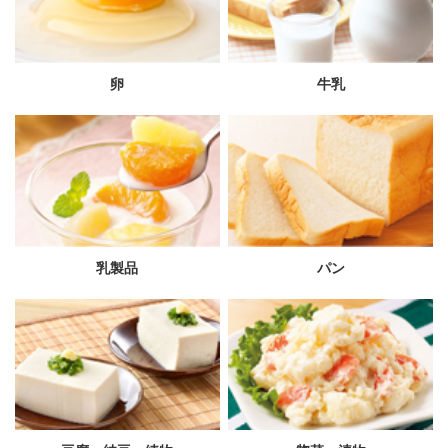
卵
牛乳
乳製品
パン