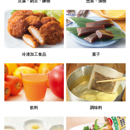
豆腐・納豆・練物
惣菜・漬物
冷凍加工食品
菓子
飲料
調味料