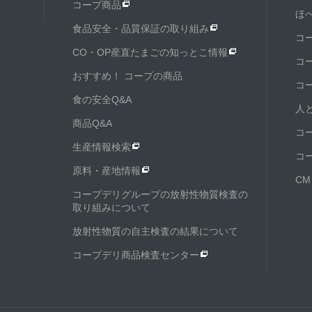
コープ商品
ほ
食品安全・品質保証の取り組み
コ
CO・OP産直たまごの知っとこ情報
コ
おすすめ！ コープの商品
コ
食の安全Q&A
人
商品Q&A
コ
生産情報検索
コ
原料・産地情報
C
コープデリグループの放射性物質検査の
取り組みについて
放射性物質の自主検査の結果について
コープデリ商品検査センター