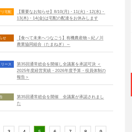
【重要なお知らせ】8/10(月)・11(火)・12(水)・
デリ宅配
13(木)・14(金)は宅配の配達をお休みします
【食べて未来へつなごう】有機農産物～紀ノ川
らせ
農業協同組合（たまねぎ）～
第35回通常総会を開催し全議案を承認可決 ＜
リリース
2025年度経営実績・2026年度予算・役員体制の
報告＞
第35回通常総会を開催 全議案が承認されまし
告
た
3
4
5
6
7
8
9