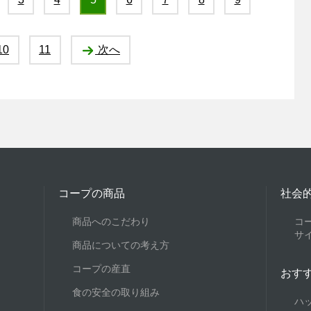
10
11
次へ
コープの商品
社会
商品へのこだわり
コ
サ
商品についての考え方
コープの産直
おす
食の安全の取り組み
ハ