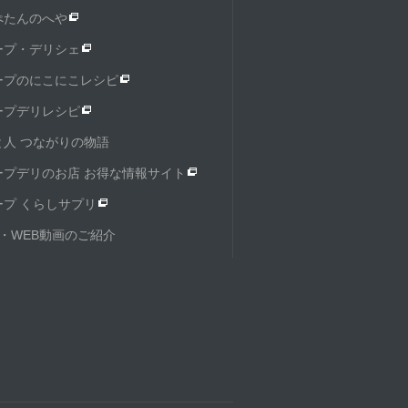
ぺたんのへや
ープ・デリシェ
ープのにこにこレシピ
ープデリレシピ
と人 つながりの物語
ープデリのお店 お得な情報サイト
ープ くらしサプリ
M・WEB動画のご紹介