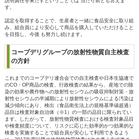
説明責任を果たすということでは 当たり前とも言えま
す。
認定を取得することで、生産者と一緒に食品安全に取り組
み、組合員により安心して商品を購入していただけること
を目指し、今後 も努力し続けます。
コープデリグループの放射性物質自主検査
の方針
これまでのコープデリ連合会での自主検査や日本生協連で
のCO・OP商品の検査、行政検査の結果から、産地での除
染の効果や農作物への放射性セシウムの吸収抑制対策・放
射性セシウムの半減期により放射性セシウムによる汚染は
減少傾向にあり、検出（食品衛生法上の規格基準値超過）
品目は検査対象自治体（※1）の一部の品目に限られてい
ます。したがって、放射性物質検査における検査対象品目
や検査頻度について、リスクに応じた効率的かつ効果的な
検査を実施することで組合員が安心して利用できるよう