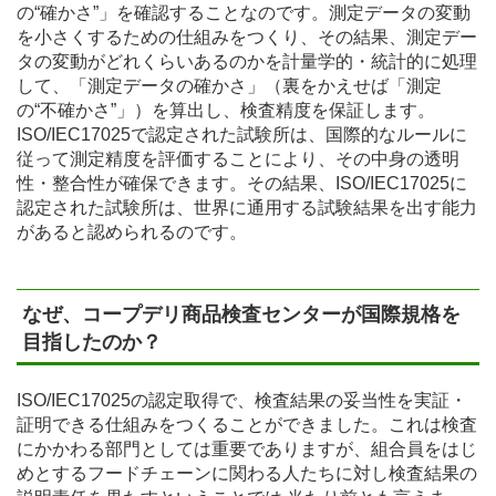
の“確かさ”」を確認することなのです。測定データの変動
を小さくするための仕組みをつくり、その結果、測定デー
タの変動がどれくらいあるのかを計量学的・統計的に処理
して、「測定データの確かさ」（裏をかえせば「測定
の“不確かさ”」）を算出し、検査精度を保証します。
ISO/IEC17025で認定された試験所は、国際的なルールに
従って測定精度を評価することにより、その中身の透明
性・整合性が確保できます。その結果、ISO/IEC17025に
認定された試験所は、世界に通用する試験結果を出す能力
があると認められるのです。
なぜ、コープデリ商品検査センターが国際規格を
目指したのか？
ISO/IEC17025の認定取得で、検査結果の妥当性を実証・
証明できる仕組みをつくることができました。これは検査
にかかわる部門としては重要でありますが、組合員をはじ
めとするフードチェーンに関わる人たちに対し検査結果の