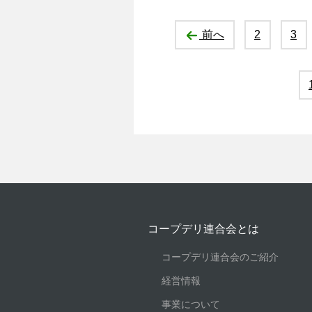
前へ
2
3
コープデリ連合会とは
コープデリ連合会のご紹介
経営情報
事業について