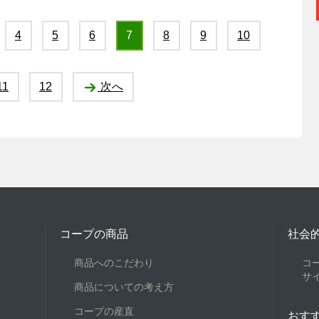
4
5
6
7
8
9
10
11
12
次へ
コープの商品
社会
商品へのこだわり
コ
サ
商品についての考え方
コープの産直
おす