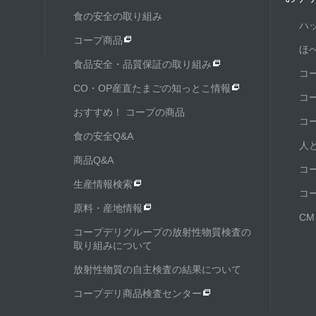
食の安全の取り組み
ハ
コープ商品
ほ
食品安全・品質保証の取り組み
コ
CO・OP産直たまごの知っとこ情報
コ
おすすめ！ コープの商品
コ
食の安全Q&A
人
商品Q&A
コ
生産情報検索
コ
原料・産地情報
C
コープデリグループの放射性物質検査の
取り組みについて
放射性物質の自主検査の結果について
コープデリ商品検査センター