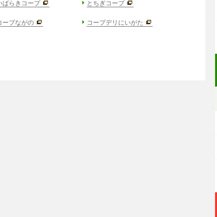
いばらきコープ
とちぎコープ
コープながの
コープデリにいがた