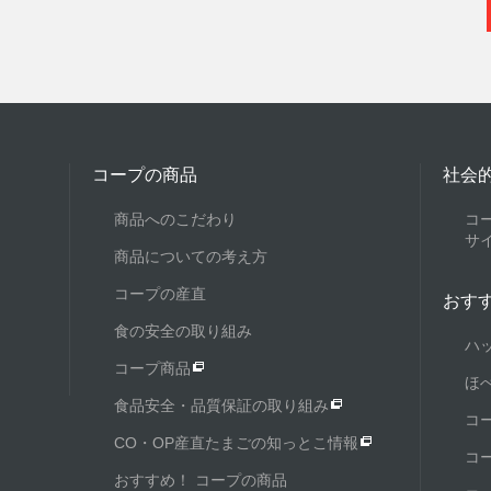
コープの商品
社会
商品へのこだわり
コ
サ
商品についての考え方
コープの産直
おす
食の安全の取り組み
ハ
コープ商品
ほ
食品安全・品質保証の取り組み
コ
CO・OP産直たまごの知っとこ情報
コ
おすすめ！ コープの商品