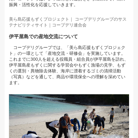
振興・活性化を応援していきます。
美ら島応援もずくプロジェクト｜ コープデリグループのサス
テナビリティサイト｜コープデリ連合会
伊平屋島での産地交流について
コープデリグループでは、「美ら島応援もずくプロジェク
ト」の一環として「産地交流・研修会」を実施しています。
これまでに300人を超える役職員・組合員が伊平屋島を訪れ、
伊平屋島産もずくに関する学習会やもずく漁場の見学、もず
くの選別・異物除去体験、海岸に漂着するゴミの清掃活動
（写真）などを通して、商品や環境保全への理解を深めてい
ます。