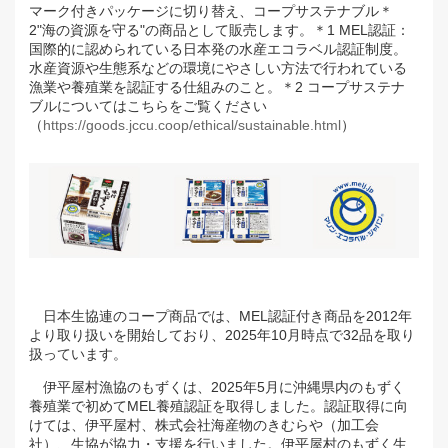
マーク付きパッケージに切り替え、コープサステナブル＊
2"海の資源を守る"の商品として販売します。
＊1 MEL認証：
国際的に認められている日本発の水産エコラベル認証制度。
水産資源や生態系などの環境にやさしい方法で行われている
漁業や養殖業を認証する仕組みのこと。
＊2 コープサステナ
ブルについてはこちらをご覧ください
（
https://goods.jccu.coop/ethical/sustainable.html
）
日本生協連のコープ商品では、MEL認証付き商品を2012年
より取り扱いを開始しており、2025年10月時点で32品を取り
扱っています。
伊平屋村漁協のもずくは、2025年5月に沖縄県内のもずく
養殖業で初めてMEL養殖認証を取得しました。認証取得に向
けては、伊平屋村、株式会社海産物のきむらや（加工会
社）、生協が協力・支援を行いました。伊平屋村のもずく生