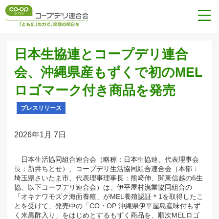
日本生協連とコープデリ連合
会、沖縄県産もずくで初のMEL
ロゴマーク付き商品を発売
プレスリリース
2026年1月 7日
日本生活協同組合連合会（略称：日本生協連、代表理事会
長：新井ちとせ）、コープデリ生活協同組合連合会（本部：
埼玉県さいたま市、代表理事理事長：熊﨑伸、関東信越の6生
協、以下コープデリ連合会）は、伊平屋村漁業協同組合の
「オキナワモズク海面養殖」がMEL養殖認証＊1を取得したこ
とを受けて、発売中の「CO・OP 沖縄県伊平屋島産味付もず
く米黒酢入り」をはじめとするもずく商品を、順次MELロゴ