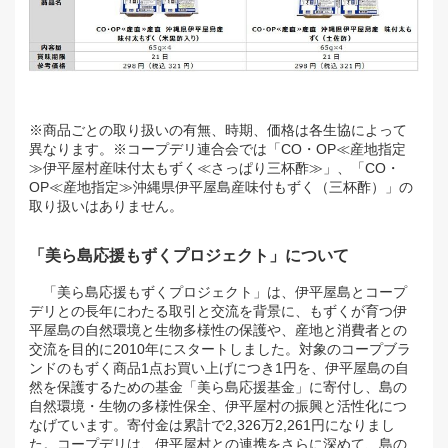
※商品ごとの取り扱いの有無、時期、価格は各生協によって
異なります。
※コープデリ連合会では「CO・OP≪産地指定
≫伊平屋村産味付太もずく≪さっぱり三杯酢≫」、「CO・
OP≪産地指定≫沖縄県伊平屋島産味付もずく（三杯酢）」の
取り扱いはありません。
「美ら島応援もずくプロジェクト」について
「美ら島応援もずくプロジェクト」は、伊平屋島とコープ
デリとの長年にわたる取引と交流を背景に、もずくが育つ伊
平屋島の自然環境と生物多様性の保護や、産地と消費者との
交流を目的に2010年にスタートしました。対象のコープブラ
ンドのもずく商品1点お買い上げにつき1円を、伊平屋島の自
然を保護するための基金「美ら島応援基金」に寄付し、島の
自然環境・生物の多様性保全、伊平屋村の振興と活性化につ
なげています。寄付金は累計で2,326万2,261円になりまし
た。コープデリは、伊平屋村との連携をさらに深めて、島の