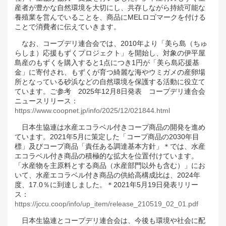
産者が豊かな自然環境を大切にし、共存しながら持続可能な
養殖業を営んでいることを、商品にMELロゴマークを付ける
ことで消費者に伝えていきます。
なお、コープデリ連合会では、2010年より「美ら島（ちゅ
らしま）応援もずくプロジェクト」を開始し、対象の伊平屋
島産のもずくを購入すると1点につき1円が「美ら島応援基
金」に寄付され、もずくが育つ綺麗な海やウミガメの産卵場
所となっている砂浜などの自然環境を保護する活動に役立て
ています。
ご参考 2025年12月8日発表 コープデリ連合会
ニュースリリース：
https://www.coopnet.jp/info/2025/12/021844.html
日本生協連は水産エコラベル付きコープ商品の開発を進め
ています。2021年5月に策定した「コープ商品の2030年目
標」及びコープ商品「責任ある調達基本方針」＊では、水産
エコラベル付き商品の積極的な拡大を位置付けています。
「⽔産物を主原料とする商品（水産部門以外も含む）」にお
いて、水産エコラベル付き商品の供給高構成比は、2024年
度、17.0％に到達しました。
＊2021年5月19日発表リリー
ス：
https://jccu.coop/info/up_item/release_210519_02_01.pdf
日本生協連とコープデリ連合会は、今後も環境や社会に配