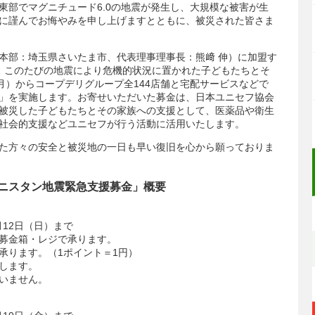
ン東部でマグニチュード6.0の地震が発生し、大規模な被害が生
に謹んでお悔やみを申し上げますとともに、被災された皆さま
部：埼玉県さいたま市、代表理事理事長：熊﨑 伸）に加盟す
、このたびの地震により危機的状況に置かれた子どもたちとそ
月）からコープデリグループ全144店舗と宅配サービスなどで
」を実施します。お寄せいただいた募金は、日本ユニセフ協会
被災した子どもたちとその家族への支援として、医薬品や衛生
社会的支援などユニセフが行う活動に活用いたします。
た方々の安全と被災地の一日も早い復旧を心から願っておりま
ニスタン地震緊急支援募金」概要
0月12日（日）まで
募金箱・レジで承ります。
承ります。（1ポイント＝1円）
します。
いません。