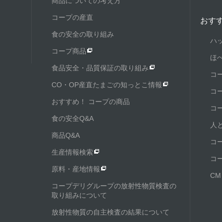
商品についての考え方
コープの産直
おす
食の安全の取り組み
ハ
コープ商品
ほ
食品安全・品質保証の取り組み
コ
CO・OP産直たまごの知っとこ情報
コ
おすすめ！ コープの商品
コ
食の安全Q&A
人
商品Q&A
コ
生産情報検索
コ
原料・産地情報
C
コープデリグループの放射性物質検査の
取り組みについて
放射性物質の自主検査の結果について