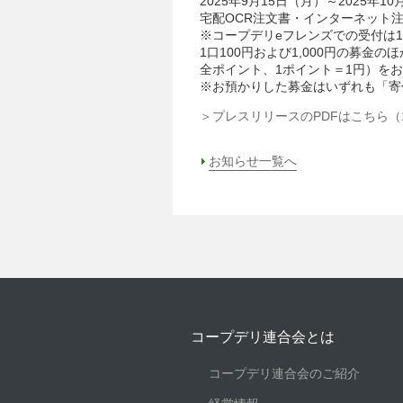
2025年9月15日（月）～2025年1
宅配OCR注文書・インターネット
※コープデリeフレンズでの受付は1
1口100円および1,000円の募金
全ポイント、1ポイント＝1円）を
※お預かりした募金はいずれも「寄
＞プレスリリースのPDFはこちら（1
お知らせ一覧へ
コープデリ連合会とは
コープデリ連合会のご紹介