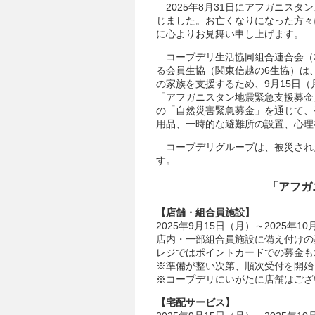
2025年8月31日にアフガニスタ
じました。お亡くなりになった方々
に心よりお見舞い申し上げます。
コープデリ生活協同組合連合会（本
る会員生協（関東信越の6生協）は
の家族を支援するため、9月15日（
「アフガニスタン地震緊急支援募金
の「自然災害緊急募金」を通じて、
用品、一時的な避難所の設置、心理
コープデリグループは、被災され
す。
「アフガ
【店舗・組合員施設】
2025年9月15日（月）～2025年1
店内・一部組合員施設に備え付けの
レジではポイントカードでの募金も
※準備が整い次第、順次受付を開始
※コープデリにいがたに店舗はござ
【宅配サービス】