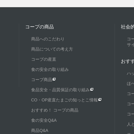
コープの商品
社会
商品へのこだわり
コ
サ
商品についての考え方
コープの産直
おす
食の安全の取り組み
ハ
コープ商品
ほ
食品安全・品質保証の取り組み
コ
CO・OP産直たまごの知っとこ情報
コ
おすすめ！ コープの商品
コ
食の安全Q&A
人
商品Q&A