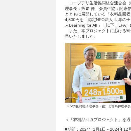
コープデリ生活協同組合連合会（
理事長：熊﨑 伸、会員生協：関東
とともに展開している「衣料品回収プ
4,500円を「認定NPO法人 世界
人Learning for All 」（以下、
また、本プロジェクトにおける寄付
呈いたしました。
JCVの剱持睦子理事長（左）と熊﨑伸理事長
＜「衣料品回収プロジェクト」を通
■期間：2024年1月1日～2024年12