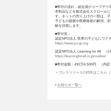
■寄付の流れ：組合員がコープデリ
衣料品などを株式会社スクロールに
す。キットの売り上げの一部は、子
子どもの貧困や医療格差の解消、衣
献を目指します。
■寄付先：
認定NPO法人 世界の子どもにワクチ
https://www.jcv-jp.org
認定NPO法人 Learning for All （
https://learningforall.or.jp/outline/
■寄付金額：492万4,500円 （内訳：J
＞プレスリリースのPDFはこちら（2
お知らせ一覧へ