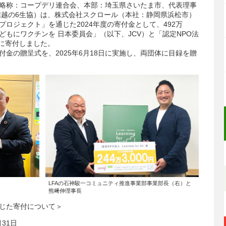
略称：コープデリ連合会、本部：埼玉県さいたま市、代表理事
信越の6生協）は、株式会社スクロール（本社：静岡県浜松市）
ロジェクト」を通じた2024年度の寄付金として、492万
の子どもにワクチンを 日本委員会」（以下、JCV）と「認定NPO法
LFA）に寄付しました。
金の贈呈式を、2025年6月18日に実施し、両団体に目録を贈
LFAの石神駿一コミュニティ推進事業部事業部長（右）と
熊﨑伸理事長
じた寄付について＞
月31日