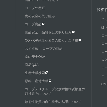
コープの産直
おす
食の安全の取り組み
ハ
コープ商品
ほ
食品安全・品質保証の取り組み
コ
CO・OP産直たまごの知っとこ情報
コ
おすすめ！ コープの商品
コ
食の安全Q&A
人
商品Q&A
コ
生産情報検索
コ
原料・産地情報
C
コープデリグループの放射性物質検査の
取り組みについて
放射性物質の自主検査の結果について