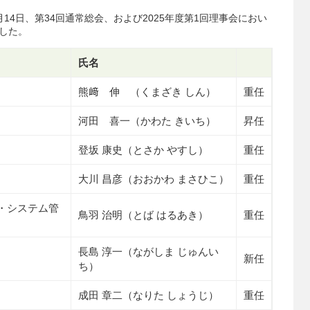
14日、第34回通常総会、および2025年度第1回理事会におい
した。
氏名
熊﨑 伸 （くまざき しん）
重任
河田 喜一（かわた きいち）
昇任
登坂 康史（とさか やすし）
重任
大川 昌彦（おおかわ まさひこ）
重任
・システム管
鳥羽 治明（とば はるあき）
重任
長島 淳一（ながしま じゅんい
新任
ち）
成田 章二（なりた しょうじ）
重任