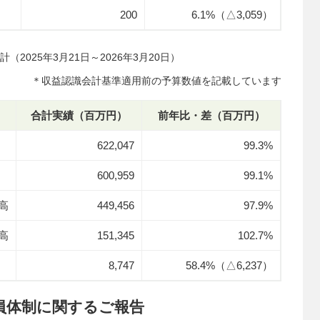
200
6.1%（△3,059）
（2025年3月21日～2026年3月20日）
＊収益認識会計基準適用前の予算数値を記載しています
合計実績（百万円）
前年比・差（百万円）
622,047
99.3%
600,959
99.1%
高
449,456
97.9%
高
151,345
102.7%
8,747
58.4%（△6,237）
員体制に関するご報告