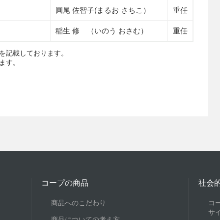
圓尾 佐智子(まるお さちこ）
重任
稲生 修 （いのう おさむ）
重任
を記載しております。
ります。
コープの商品
社会
商品へのこだわり
コ
サ
商品についての考え方