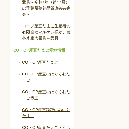
受賞～令和7年（第47回）
の千葉県鶏卵品質改善共進
会～
コープ産直たまご生産者の
有限会社マルゲン様が、農
林水産大臣賞を受賞
CO・OP産直たまご産地情報
CO・OP産直たまご
CO・OP産直のはぐくむた
まご
CO・OP産直のはぐくむた
まご赤玉
CO・OP産直稲穂のみのり
たまご
CO・OP産直たまごさくら