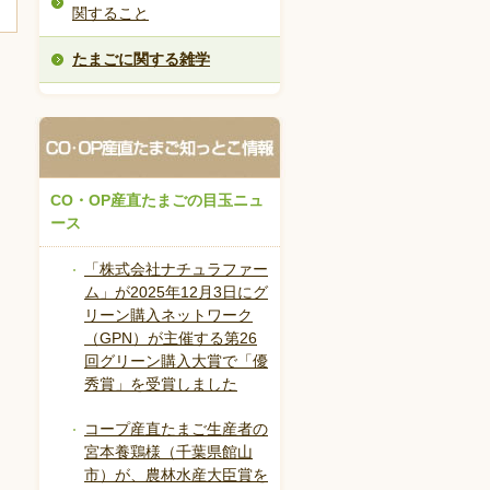
関すること
たまごに関する雑学
CO・OP産直たまごの目玉ニュ
ース
「株式会社ナチュラファー
ム」が2025年12月3日にグ
リーン購入ネットワーク
（GPN）が主催する第26
回グリーン購入大賞で「優
秀賞」を受賞しました
コープ産直たまご生産者の
宮本養鶏様（千葉県館山
市）が、農林水産大臣賞を