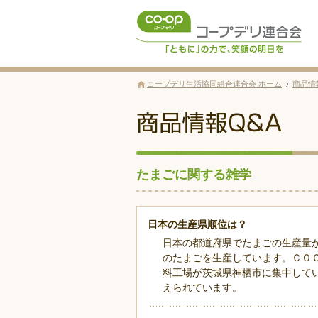
コープデリ生活協同組合連合会 ホーム
商品情
たまごに関する雑学
日本の生産県順位は？
日本の都道府県でたまごの生産量
のたまごを生産しています。ＣＯ
料工場が茨城県神栖市に集中して
えられています。