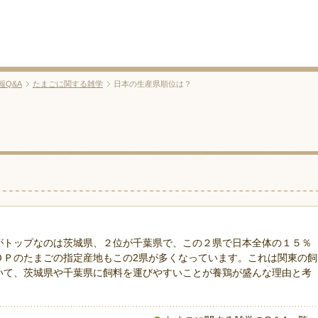
報Q&A
たまごに関する雑学
日本の生産県順位は？
がトップなのは茨城県、２位が千葉県で、この２県で日本全体の１５％
ＯＰのたまごの指定産地もこの2県が多くなっています。これは関東の飼
いて、茨城県や千葉県に飼料を運びやすいことが養鶏が盛んな理由と考