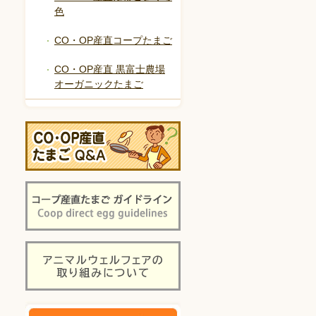
色
CO・OP産直コープたまご
CO・OP産直 黒富士農場
オーガニックたまご