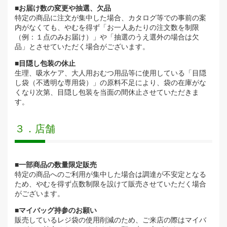
■お届け数の変更や抽選、欠品
特定の商品に注文が集中した場合、カタログ等での事前の案
内がなくても、やむを得ず「お一人あたりの注文数を制限
（例：１点のみお届け）」や「抽選のうえ選外の場合は欠
品」とさせていただく場合がございます。
■目隠し包装の休止
生理、吸水ケア、大人用おむつ用品等に使用している「目隠
し袋（不透明な専用袋）」の原料不足により、袋の在庫がな
くなり次第、目隠し包装を当面の間休止させていただきま
す。
３．店舗
■一部商品の数量限定販売
特定の商品へのご利用が集中した場合は調達が不安定となる
ため、やむを得ず点数制限を設けて販売させていただく場合
がございます。
■マイバッグ持参のお願い
販売しているレジ袋の使用削減のため、ご来店の際はマイバ